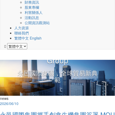
財務資訊
股東專欄
利害關係人
活動訊息
公開資訊觀測站
人力資源
聯絡我們
繁體中文
English
Vitafoss International
Group
永邑國際集團，全球貿易新典
範
news
2026/06/10
永邑國際集團攜手創鑫生機集團簽署 MOU